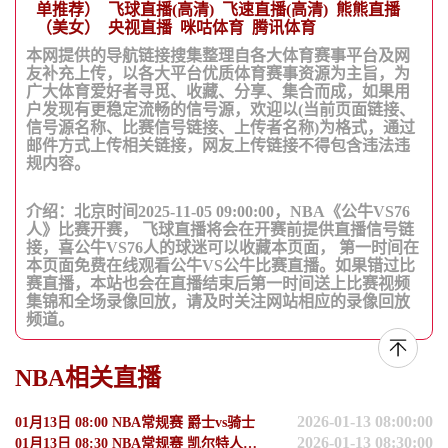
单推荐）
飞球直播(高清)
飞速直播(高清)
熊熊直播
（美女）
央视直播
咪咕体育
腾讯体育
本网提供的导航链接搜集整理自各大体育赛事平台及网
友补充上传，以各大平台优质体育赛事资源为主旨，为
广大体育爱好者寻觅、收藏、分享、集合而成，如果用
户发现有更稳定流畅的信号源，欢迎以(当前页面链接、
信号源名称、比赛信号链接、上传者名称)为格式，通过
邮件方式上传相关链接，网友上传链接不得包含违法违
规内容。
介绍：北京时间2025-11-05 09:00:00，NBA《公牛VS76
人》比赛开赛， 飞球直播将会在开赛前提供直播信号链
接，喜公牛VS76人的球迷可以收藏本页面， 第一时间在
本页面免费在线观看公牛VS公牛比赛直播。如果错过比
赛直播，本站也会在直播结束后第一时间送上比赛视频
集锦和全场录像回放，请及时关注网站相应的录像回放
频道。
NBA相关直播
2026-01-13 08:00:00
01月13日 08:00 NBA常规赛 爵士vs骑士
2026-01-13 08:30:00
01月13日 08:30 NBA常规赛 凯尔特人vs步行者