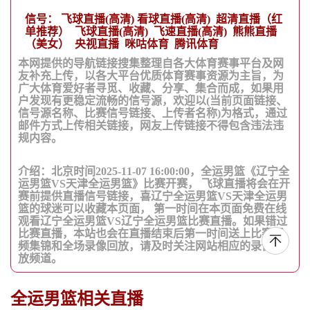
信号：
飞球直播(高清)
看球直播(高清)
超清直播（红
单推荐）
飞球直播(高清)
飞速直播(高清)
熊熊直播
（美女）
央视直播
咪咕体育
腾讯体育
本网提供的导航链接搜集整理自各大体育赛事平台及网
友补充上传，以各大平台优质体育赛事资源为主旨，为
广大体育爱好者寻觅、收藏、分享、集合而成，如果用
户发现有更稳定流畅的信号源，欢迎以(当前页面链接、
信号源名称、比赛信号链接、上传者名称)为格式，通过
邮件方式上传相关链接，网友上传链接不得包含违法违
规内容。
介绍：北京时间2025-11-07 16:00:00，全运男篮《辽宁全
运男篮VS天津全运男篮》比赛开赛， 飞球直播将会在开
赛前提供直播信号链接，喜辽宁全运男篮VS天津全运男
篮的球迷可以收藏本页面， 第一时间在本页面免费在线
观看辽宁全运男篮VS辽宁全运男篮比赛直播。如果错过
比赛直播，本站也会在直播结束后第一时间送上比赛视
频集锦和全场录像回放，请及时关注网站相应的录像回
放频道。
全运男篮相关直播