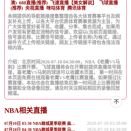
清)
688直播(推荐)
飞速直播【美女解说】
飞球直播
(推荐)
央视直播
咪咕体育
腾讯体育
本网提供的导航链接搜集整理自各大体育赛事平台及网
友补充上传，以各大平台优质体育赛事资源为主旨，为
广大体育爱好者寻觅、收藏、分享、集合而成，如果用
户发现有更稳定流畅的信号源，欢迎以(当前页面链接、
信号源名称、比赛信号链接、上传者名称)为格式，通过
邮件方式上传相关链接，网友上传链接不得包含违法违
规内容。
介绍：北京时间2026-07-10 04:30:00，NBA《老鹰VS马
刺》比赛开赛， 飞球直播将会在开赛前提供直播信号链
接，喜老鹰VS马刺的球迷可以收藏本页面， 第一时间在
本页面免费在线观看老鹰VS老鹰比赛直播。如果错过比
赛直播，本站也会在直播结束后第一时间送上比赛视频
集锦和全场录像回放，请及时关注网站相应的录像回放
频道。
NBA相关直播
2026-07-10 03:30:00
07月10日 03:30 NBA赌城夏季联赛 森林狼vs鹈鹕
2026-07-10 04:30:00
07月10日 04:30 NBA赌城夏季联赛 马刺vs老鹰