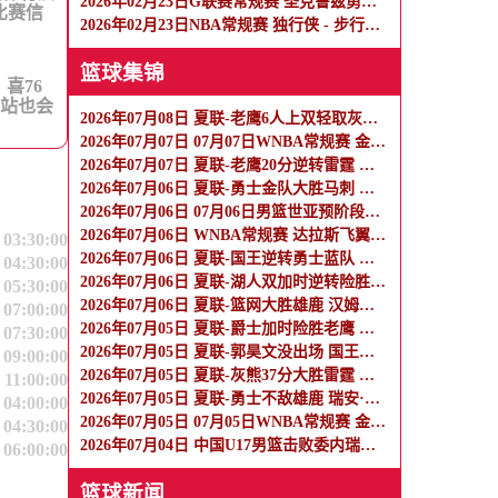
2026年02月23日G联赛常规赛 圣克鲁兹勇士 - 混音 全场录像
比赛信
2026年02月23日NBA常规赛 独行侠 - 步行者 全场录像
篮球集锦
，喜76
本站也会
2026年07月08日 夏联-老鹰6人上双轻取灰熊 希格斯22+5 探花布泽尔缺战
2026年07月07日 07月07日WNBA常规赛 金州女武神62-49华盛顿神秘人 全场集锦
2026年07月07日 夏联-老鹰20分逆转雷霆 埃加福19+15 马拉9中3&4帽5失误
2026年07月06日 夏联-勇士金队大胜马刺 伦德博格11分8板2帽 李贤重11分
2026年07月06日 07月06日男篮世亚预阶段一 约旦男篮106-67伊拉克男篮 全场集锦
2026年07月06日 WNBA常规赛 达拉斯飞翼 89 - 76 多伦多节奏 全场集锦
 03:30:00
2026年07月06日 夏联-国王逆转勇士蓝队 郭昊文首秀9分钟4分3助 夏普18分
 04:30:00
2026年07月06日 夏联-湖人双加时逆转险胜热火 卡尔26+8 沃特森补篮绝杀
 05:30:00
2026年07月06日 夏联-篮网大胜雄鹿 汉姆里奇斯15+7 波士顿14分
 07:00:00
2026年07月05日 夏联-爵士加时险胜老鹰 榜眼彼得森28分 8号秀弗莱明斯16中4
 07:30:00
2026年07月05日 夏联-郭昊文没出场 国王险胜篮网 阿卡夫29投25分
 09:00:00
2026年07月05日 夏联-灰熊37分大胜雷霆 布泽尔15+4+4 12号秀马拉10分4助2帽
 11:00:00
2026年07月05日 夏联-勇士不敌雄鹿 瑞安·内姆哈德15分 波士顿17分
 04:00:00
2026年07月05日 07月05日WNBA常规赛 金州女武神88-83亚特兰大梦想 全场集锦
 04:30:00
2026年07月04日 中国U17男篮击败委内瑞拉U17男篮 张懿赵杰15+7+5 陈昱休18+7
 06:00:00
篮球新闻