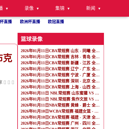
播
录像
集锦
新闻
杯直播
欧洲杯直播
欧冠直播
篮球录像
2026年01月11日CBA常规赛 山东 - 同曦 全场录像
布克
2026年01月11日CBA常规赛 吉林 - 青岛 全场录像
2026年01月11日CBA常规赛 新疆 - 江苏 全场录像
2026年01月11日CBA常规赛 辽宁 - 广东 全场录像
2026年01月11日CBA常规赛 宁波 - 广厦 全场录像
2026年01月11日CBA常规赛 深圳 - 北京 全场录像
享
2026年01月11日CBA常规赛 上海 - 山西 全场录像
2026年01月11日 NBL常规赛 山东蜜獾 VS 香港金牛 全场录像
2026年01月11日 NBL常规赛 焦作文旅 VS 杭州经纬 全场录像
2026年01月11日NBA常规赛 黄蜂 - 爵士 全场录像
2026年01月10日WCBA常规赛 福建女篮 - 厦门女篮 全场录像
2026年01月10日CBA常规赛 福建 - 天津 全场录像
2026年01月10日CBA常规赛 广州 - 四川 全场录像