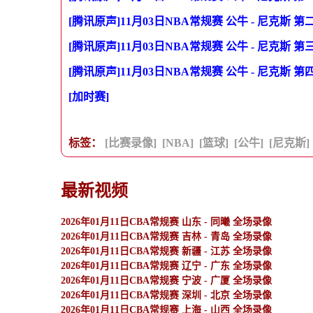
[腾讯原声]11月03日NBA常规赛 公牛 - 尼克斯 第
[腾讯原声]11月03日NBA常规赛 公牛 - 尼克斯 第
[腾讯原声]11月03日NBA常规赛 公牛 - 尼克斯 第
[加时赛]
标签：
[比赛录像]
[NBA]
[篮球]
[公牛]
[尼克斯]
最新视频
2026年01月11日CBA常规赛 山东 - 同曦 全场录像
2026年01月11日CBA常规赛 吉林 - 青岛 全场录像
2026年01月11日CBA常规赛 新疆 - 江苏 全场录像
2026年01月11日CBA常规赛 辽宁 - 广东 全场录像
2026年01月11日CBA常规赛 宁波 - 广厦 全场录像
2026年01月11日CBA常规赛 深圳 - 北京 全场录像
2026年01月11日CBA常规赛 上海 - 山西 全场录像