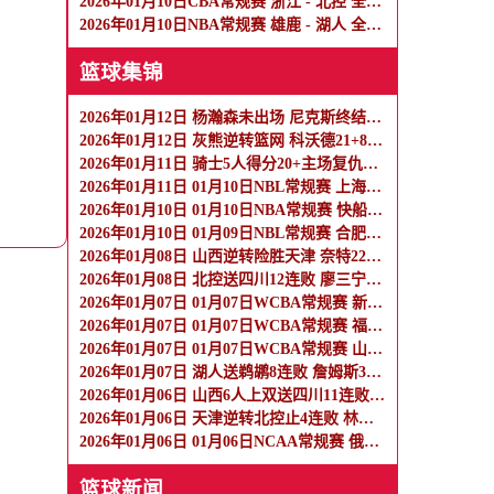
2026年01月10日CBA常规赛 浙江 - 北控 全场录像
2026年01月10日NBA常规赛 雄鹿 - 湖人 全场录像
篮球集锦
2026年01月12日 杨瀚森未出场 尼克斯终结开拓者5连胜 阿夫迪亚最后时刻伤退
2026年01月12日 灰熊逆转篮网 科沃德21+8 兰代尔16+9 克洛尼17中4
2026年01月11日 骑士5人得分20+主场复仇森林狼 米切尔28+8 爱德华兹25+5
2026年01月11日 01月10日NBL常规赛 上海玄鸟 107 - 88 贵州猛龙 全场集锦
2026年01月10日 01月10日NBA常规赛 快船 - 篮网 精彩镜头
2026年01月10日 01月09日NBL常规赛 合肥狂风 72 - 82 石家庄翔蓝 全场集锦
2026年01月08日 山西逆转险胜天津 奈特22分 哈姆雷特34+8 林庭谦12分
2026年01月08日 北控送四川12连败 廖三宁18+6+5 庞兹30+6 段睿骐16分
2026年01月07日 01月07日WCBA常规赛 新疆女篮72-97 四川女篮 全场集锦
2026年01月07日 01月07日WCBA常规赛 福建女篮77-92厦门女篮 全场集锦
2026年01月07日 01月07日WCBA常规赛 山西女篮93-75山东女篮 全场集锦
2026年01月07日 湖人送鹈鹕8连败 詹姆斯30+8+8 东契奇30+10 墨菲42+5
2026年01月06日 山西6人上双送四川11连败 迪亚洛17+8+6 原帅17分 刘传兴12+7
2026年01月06日 天津逆转北控止4连败 林庭谦27+6 赖俊豪20分 里勒32分
2026年01月06日 01月06日NCAA常规赛 俄勒冈大学 - 罗格斯纽瓦克 集锦
篮球新闻