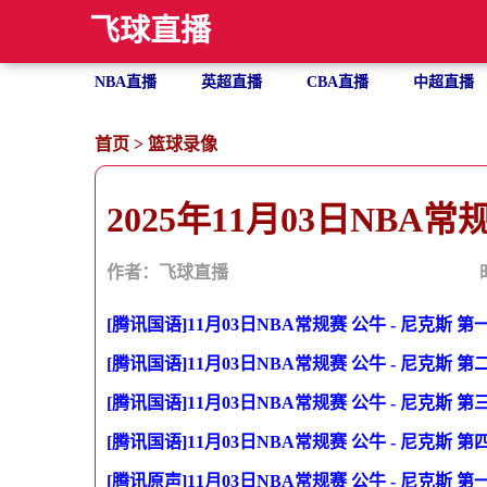
飞球直播
NBA直播
英超直播
CBA直播
中超直播
首页
>
篮球录像
2025年11月03日NBA常
作者：飞球直播
[腾讯国语]11月03日NBA常规赛 公牛 - 尼克斯 第
[腾讯国语]11月03日NBA常规赛 公牛 - 尼克斯 第
[腾讯国语]11月03日NBA常规赛 公牛 - 尼克斯 第
[腾讯国语]11月03日NBA常规赛 公牛 - 尼克斯 第
[腾讯原声]11月03日NBA常规赛 公牛 - 尼克斯 第