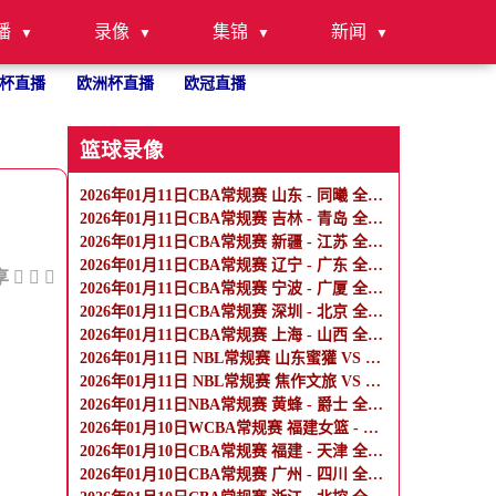
播
录像
集锦
新闻
杯直播
欧洲杯直播
欧冠直播
篮球录像
2026年01月11日CBA常规赛 山东 - 同曦 全场录像
2026年01月11日CBA常规赛 吉林 - 青岛 全场录像
2026年01月11日CBA常规赛 新疆 - 江苏 全场录像
2026年01月11日CBA常规赛 辽宁 - 广东 全场录像
享
2026年01月11日CBA常规赛 宁波 - 广厦 全场录像
2026年01月11日CBA常规赛 深圳 - 北京 全场录像
2026年01月11日CBA常规赛 上海 - 山西 全场录像
2026年01月11日 NBL常规赛 山东蜜獾 VS 香港金牛 全场录像
2026年01月11日 NBL常规赛 焦作文旅 VS 杭州经纬 全场录像
2026年01月11日NBA常规赛 黄蜂 - 爵士 全场录像
2026年01月10日WCBA常规赛 福建女篮 - 厦门女篮 全场录像
2026年01月10日CBA常规赛 福建 - 天津 全场录像
2026年01月10日CBA常规赛 广州 - 四川 全场录像