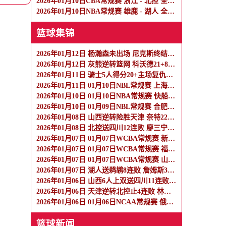
2026年01月10日CBA常规赛 浙江 - 北控 全场录像
2026年01月10日NBA常规赛 雄鹿 - 湖人 全场录像
篮球集锦
2026年01月12日 杨瀚森未出场 尼克斯终结开拓者5连胜 阿夫迪亚最后时刻伤退
2026年01月12日 灰熊逆转篮网 科沃德21+8 兰代尔16+9 克洛尼17中4
2026年01月11日 骑士5人得分20+主场复仇森林狼 米切尔28+8 爱德华兹25+5
2026年01月11日 01月10日NBL常规赛 上海玄鸟 107 - 88 贵州猛龙 全场集锦
2026年01月10日 01月10日NBA常规赛 快船 - 篮网 精彩镜头
2026年01月10日 01月09日NBL常规赛 合肥狂风 72 - 82 石家庄翔蓝 全场集锦
2026年01月08日 山西逆转险胜天津 奈特22分 哈姆雷特34+8 林庭谦12分
2026年01月08日 北控送四川12连败 廖三宁18+6+5 庞兹30+6 段睿骐16分
2026年01月07日 01月07日WCBA常规赛 新疆女篮72-97 四川女篮 全场集锦
2026年01月07日 01月07日WCBA常规赛 福建女篮77-92厦门女篮 全场集锦
2026年01月07日 01月07日WCBA常规赛 山西女篮93-75山东女篮 全场集锦
2026年01月07日 湖人送鹈鹕8连败 詹姆斯30+8+8 东契奇30+10 墨菲42+5
2026年01月06日 山西6人上双送四川11连败 迪亚洛17+8+6 原帅17分 刘传兴12+7
2026年01月06日 天津逆转北控止4连败 林庭谦27+6 赖俊豪20分 里勒32分
2026年01月06日 01月06日NCAA常规赛 俄勒冈大学 - 罗格斯纽瓦克 集锦
篮球新闻