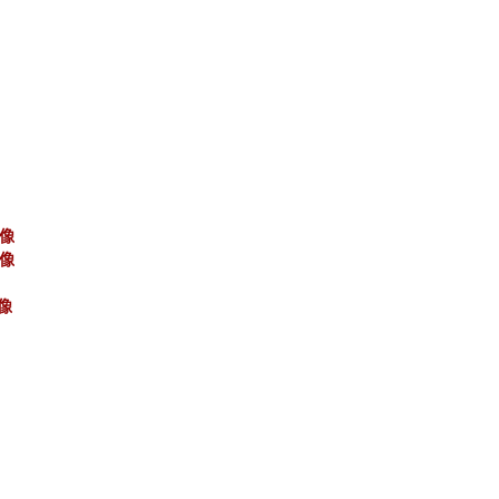
录像
录像
录像