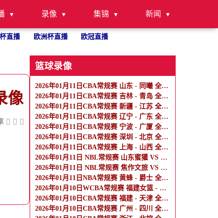
播
录像
集锦
新闻
杯直播
欧洲杯直播
欧冠直播
篮球录像
2026年01月11日CBA常规赛 山东 - 同曦 全场录像
录像
2026年01月11日CBA常规赛 吉林 - 青岛 全场录像
2026年01月11日CBA常规赛 新疆 - 江苏 全场录像
2026年01月11日CBA常规赛 辽宁 - 广东 全场录像
享
2026年01月11日CBA常规赛 宁波 - 广厦 全场录像
2026年01月11日CBA常规赛 深圳 - 北京 全场录像
2026年01月11日CBA常规赛 上海 - 山西 全场录像
2026年01月11日 NBL常规赛 山东蜜獾 VS 香港金牛 全场录像
2026年01月11日 NBL常规赛 焦作文旅 VS 杭州经纬 全场录像
2026年01月11日NBA常规赛 黄蜂 - 爵士 全场录像
2026年01月10日WCBA常规赛 福建女篮 - 厦门女篮 全场录像
2026年01月10日CBA常规赛 福建 - 天津 全场录像
2026年01月10日CBA常规赛 广州 - 四川 全场录像