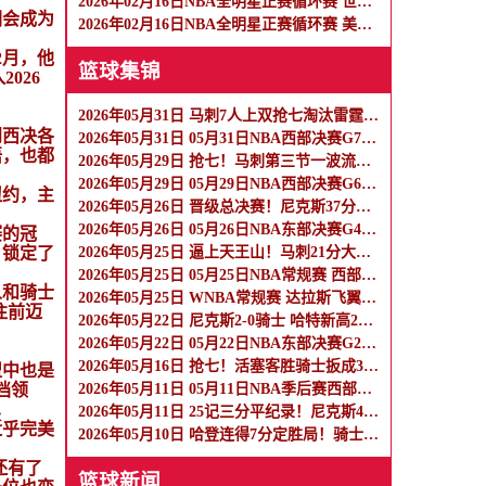
2026年02月16日NBA全明星正赛循环赛 世界队 - 美国星条队 全场录像
们会成为
2026年02月16日NBA全明星正赛循环赛 美国新星队 - 美国星条队 全场录像
2月，他
篮球集锦
026
2026年05月31日 马刺7人上双抢七淘汰雷霆闯进总决赛 文班22+7 亚历山大35+9
到西决各
2026年05月31日 05月31日NBA西部决赛G7 马刺 - 雷霆 全场集锦
悟，也都
2026年05月29日 抢七！马刺第三节一波流大胜雷霆扳成3-3 文班28+10 SGA18中6
2026年05月29日 05月29日NBA西部决赛G6 雷霆 - 马刺 全场集锦
纽约，主
2026年05月26日 晋级总决赛！尼克斯37分大胜横扫骑士 唐斯19分 哈登2球5失误
2026年05月26日 05月26日NBA东部决赛G4 尼克斯 - 骑士 精彩镜头
赛的冠
，锁定了
2026年05月25日 逼上天王山！马刺21分大胜雷霆 文班33+8+5 亚历山大19+7
2026年05月25日 05月25日NBA常规赛 西部决赛G4 雷霆 - 马刺 精彩镜头
人和骑士
2026年05月25日 WNBA常规赛 达拉斯飞翼 91 - 76 纽约自由人 集锦
往前迈
2026年05月22日 尼克斯2-0骑士 哈特新高26分 布伦森19分14助 米切尔26分
2026年05月22日 05月22日NBA东部决赛G2 骑士 - 尼克斯 精彩镜头
2026年05月16日 抢七！活塞客胜骑士扳成3-3 杜伦15+11 哈登23+7+4断+8失误
盟中也是
档领
2026年05月11日 05月11日NBA季后赛西部半决赛G5 森林狼 - 马刺 精彩镜头
…
2026年05月11日 25记三分平纪录！尼克斯4-0横扫76人进东决 麦克布莱德7三分
近乎完美
2026年05月10日 哈登连得7分定胜局！骑士1-2活塞 米切尔35分 坎宁安27+10+10
还有了
篮球新闻