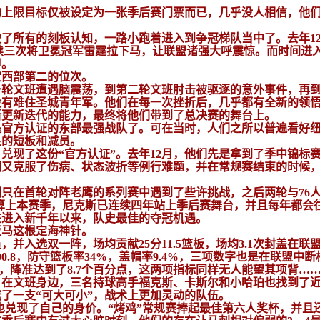
的上限目标仅被设定为一张季后赛门票而已，几乎没人相信，他
了所有的刻板认知，一路小跑着进入到争冠梯队当中了。去年1
续三次将卫冕冠军雷霆拉下马，让联盟诸强大呼震惊。而时间进入2
甲。
定西部第二的位次。
一轮文班遭遇脑震荡，到第二轮文班肘击被驱逐的意外事件，再
没有难住圣城青年军。他们在每一次挫折后，几乎都有全新的领
断更新迭代的能力，最终将他们带到了总决赛的舞台上。
是官方认证的东部最强战队了。可在当时，人们之所以普遍看好
显的短板和减员。
兑现了这份“官方认证”。去年12月，他们先是拿到了季中锦标
们又克服了伤病、状态波折等例行难题，并在常规赛结束的时候
只在首轮对阵老鹰的系列赛中遇到了些许挑战，之后两轮与76
。算上本赛季，尼克斯已连续四年站上季后赛舞台，并且每年都会
在进入新千年以来，队史最佳的夺冠机遇。
亚马这根定海神针。
并入选双一阵，场均贡献25分11.5篮板，场均3.1次封盖在联
.8，防守篮板率34%，盖帽率9.4%，三项数字也是在联盟中断
%，降准达到了8.7个百分点，这两项指标同样无人能望其项背…
。在文班身边，三名持球高手福克斯、卡斯尔和小哈珀也找到了
了一支“可大可小”，战术上更加灵动的队伍。
也兑现了自己的身价。“烤鸡”常规赛捧起最佳第六人奖杯，并且