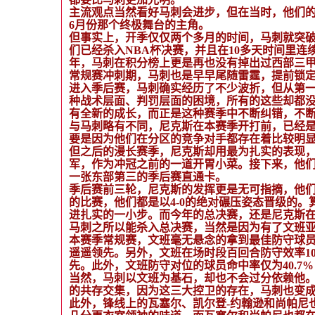
主流观点当然看好马刺会进步，但在当时，他们
6月份那个终极舞台的主角。
但事实上，开季仅仅两个多月的时间，马刺就突破
们已经杀入NBA杯决赛，并且在10多天时间里连
年，马刺在积分榜上更是再也没有掉出过西部三
常规赛冲刺期，马刺也是早早尾随雷霆，提前锁
进入季后赛，马刺确实经历了不少波折，但从第
种战术层面、判罚层面的困境，所有的这些却都
有全新的成长，而正是这种赛季中不断纠错，不
与马刺略有不同，尼克斯在本赛季开打前，已经
要是因为他们在分区的竞争对手都存在着比较明
但之后的漫长赛季，尼克斯却用最为扎实的表现，
军，作为冲冠之前的一道开胃小菜。接下来，他
一张东部第三的季后赛直通卡。
季后赛前三轮，尼克斯的发挥更是无可指摘，他们
的比赛，他们都是以4-0的绝对碾压姿态晋级的
进扎实的一小步。而今年的总决赛，还是尼克斯
马刺之所以能杀入总决赛，当然是因为有了文班
本赛季常规赛，文班毫无悬念的拿到最佳防守球员，
遥遥领先。另外，文班在场时段百回合防守效率100
先。此外，文班防守对位的球员命中率仅为40.7
当然，马刺以文班为基石，却也不会过分依赖他
的共存交集，因为这三大控卫的存在，马刺也变成
此外，锋线上的瓦塞尔、凯尔登-约翰逊和尚帕尼