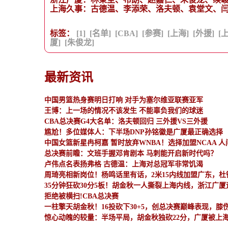
上海久事：古德温、李添荣、洛夫顿、袁堂文、
标签：
[1]
[名单]
[CBA]
[参赛]
[上海]
[外援]
[
厦]
[朱俊龙]
最新资讯
中国男篮热身赛明日打响 对手为塞尔维亚联赛亚军
王博：上一场的情况不该发生 不能辜负我们的球迷
CBA总决赛G4大名单：洛夫顿回归 三外援VS三外援
尴尬！多位媒体人：下半场DNP孙铭徽是广厦最正确选择
中国女篮新星冉柯嘉 暂时放弃WNBA！选择加盟NCAA 
总决赛前瞻：文班手握邓肯剧本 马刺能开启新时代吗？
卢伟点名表扬弗格 古德温：上海对总冠军非常饥渴
周琦亮相新岗位！杨鸣话里有话，2米15内线加盟广东，杜
35分钟狂砍30分5板！胡金秋一人撕裂上海内线，浙江广
拒绝被横扫!CBA总决赛
一柱擎天胡金秋！16投砍下30+5，创总决赛巅峰表现，膝
惊心动魄的较量：半场平局，胡金秋独砍22分，广厦被上