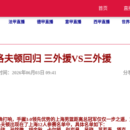
首页
直
法甲直播
德甲直播
意甲直播
西甲直播
世界
洛夫顿回归 三外援VS三外援
时间：2026年06月03日 09:41
分
今晚打响，手握3-0领先优势的上海男篮距离总冠军仅仅一步之遥
夫顿出现在了上海12人参赛名单中，具体名单如下：
峻玮、孙铭徽、胡金秋、卡尔顿、赵岩昊、吴骁、苏若禹、塔克