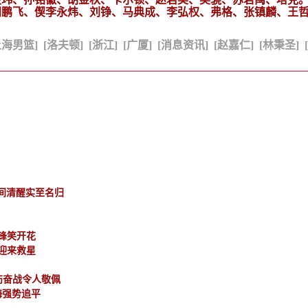
闫鹏飞、偰李永炜、刘铮、马典成、李弘权、弗格、张镇麟、王
上海男篮]
[洛夫顿]
[浙江]
[广厦]
[消息资讯]
[赵嘉仁]
[林秉圣]
人间清醒实至名归
锋笑开花
厦迎来救星
伤奋战令人敬佩
海强势追平