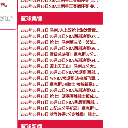
2026年02月16日NBA全明星正赛循环赛 世界队 - 美国星条队 全场录像
哲林。
2026年02月16日NBA全明星正赛循环赛 美国新星队 - 美国星条队 全场录像
篮球集锦
[浙江广
2026年05月31日 马刺7人上双抢七淘汰雷霆闯进总决赛 文班22+7 亚历山大35+9
2026年05月31日 05月31日NBA西部决赛G7 马刺 - 雷霆 全场集锦
2026年05月29日 抢七！马刺第三节一波流大胜雷霆扳成3-3 文班28+10 SGA18中6
2026年05月29日 05月29日NBA西部决赛G6 雷霆 - 马刺 全场集锦
2026年05月26日 晋级总决赛！尼克斯37分大胜横扫骑士 唐斯19分 哈登2球5失误
2026年05月26日 05月26日NBA东部决赛G4 尼克斯 - 骑士 精彩镜头
2026年05月25日 逼上天王山！马刺21分大胜雷霆 文班33+8+5 亚历山大19+7
2026年05月25日 05月25日NBA常规赛 西部决赛G4 雷霆 - 马刺 精彩镜头
2026年05月25日 WNBA常规赛 达拉斯飞翼 91 - 76 纽约自由人 集锦
2026年05月22日 尼克斯2-0骑士 哈特新高26分 布伦森19分14助 米切尔26分
2026年05月22日 05月22日NBA东部决赛G2 骑士 - 尼克斯 精彩镜头
2026年05月16日 抢七！活塞客胜骑士扳成3-3 杜伦15+11 哈登23+7+4断+8失误
2026年05月11日 05月11日NBA季后赛西部半决赛G5 森林狼 - 马刺 精彩镜头
2026年05月11日 25记三分平纪录！尼克斯4-0横扫76人进东决 麦克布莱德7三分
2026年05月10日 哈登连得7分定胜局！骑士1-2活塞 米切尔35分 坎宁安27+10+10
篮球新闻