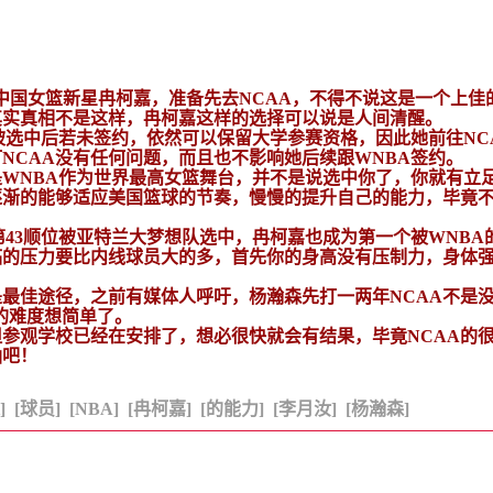
中中国女篮新星冉柯嘉，准备先去NCAA，不得不说这是一个上佳
其实真相不是这样，冉柯嘉这样的选择可以说是人间清醒。
被选中后若未签约，依然可以保留大学参赛资格，因此她前往NC
NCAA没有任何问题，而且也不影响她后续跟WNBA签约。
是WNBA作为世界最高女篮舞台，并不是说选中你了，你就有立
逐渐的能够适应美国篮球的节奏，慢慢的提升自己的能力，毕竟
总第43顺位被亚特兰大梦想队选中，冉柯嘉也成为第一个被WNBA
临的压力要比内线球员大的多，首先你的身高没有压制力，身体
是最佳途径，之前有媒体人呼吁，杨瀚森先打一两年NCAA不是
的难度想简单了。
但参观学校已经在安排了，想必很快就会有结果，毕竟NCAA的
油吧！
]
[球员]
[NBA]
[冉柯嘉]
[的能力]
[李月汝]
[杨瀚森]