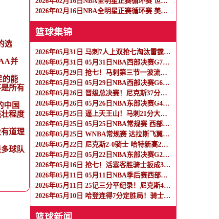
2026年02月16日NBA全明星正赛循环赛 世界队 - 美国星条队 全场录像
2026年02月16日NBA全明星正赛循环赛 美国新星队 - 美国星条队 全场录像
篮球集锦
的选
2026年05月31日 马刺7人上双抢七淘汰雷霆闯进总决赛 文班22+7 亚历山大35+9
AA并
2026年05月31日 05月31日NBA西部决赛G7 马刺 - 雷霆 全场集锦
2026年05月29日 抢七！马刺第三节一波流大胜雷霆扳成3-3 文班28+10 SGA18中6
足的能
2026年05月29日 05月29日NBA西部决赛G6 雷霆 - 马刺 全场集锦
不是所有
2026年05月26日 晋级总决赛！尼克斯37分大胜横扫骑士 唐斯19分 哈登2球5失误
2026年05月26日 05月26日NBA东部决赛G4 尼克斯 - 骑士 精彩镜头
的中国
强壮程度
2026年05月25日 逼上天王山！马刺21分大胜雷霆 文班33+8+5 亚历山大19+7
2026年05月25日 05月25日NBA常规赛 西部决赛G4 雷霆 - 马刺 精彩镜头
没有道理
2026年05月25日 WNBA常规赛 达拉斯飞翼 91 - 76 纽约自由人 集锦
2026年05月22日 尼克斯2-0骑士 哈特新高26分 布伦森19分14助 米切尔26分
很多球队
2026年05月22日 05月22日NBA东部决赛G2 骑士 - 尼克斯 精彩镜头
2026年05月16日 抢七！活塞客胜骑士扳成3-3 杜伦15+11 哈登23+7+4断+8失误
2026年05月11日 05月11日NBA季后赛西部半决赛G5 森林狼 - 马刺 精彩镜头
2026年05月11日 25记三分平纪录！尼克斯4-0横扫76人进东决 麦克布莱德7三分
2026年05月10日 哈登连得7分定胜局！骑士1-2活塞 米切尔35分 坎宁安27+10+10
篮球新闻