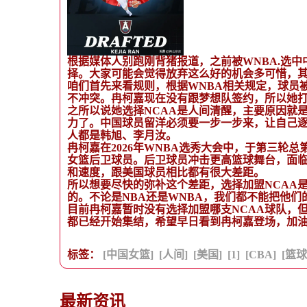
根据媒体人别跑刚背猪报道，之前被WNBA.选
择。大家可能会觉得放弃这么好的机会多可惜，
咱们首先来看规则，根据WNBA相关规定，球员
不冲突。冉柯嘉现在没有跟梦想队签约，所以她打
之所以说她选择NCAA是人间清醒，主要原因就
力了。中国球员留洋必须要一步一步来，让自己
人都是韩旭、李月汝。
冉柯嘉在2026年WNBA选秀大会中，于第三轮
女篮后卫球员。后卫球员冲击更高篮球舞台，面
和速度，跟美国球员相比都有很大差距。
所以想要尽快的弥补这个差距，选择加盟NCAA
的。不论是NBA还是WNBA，我们都不能把他们
目前冉柯嘉暂时没有选择加盟哪支NCAA球队，
都已经开始集结，希望早日看到冉柯嘉登场，加
标签：
[中国女篮]
[人间]
[美国]
[1]
[CBA]
[篮球
最新资讯