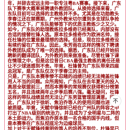
年，并辞去宏远主帅一职专注粤BA赛事。接下来，广东
队下赛季大概率将聘请外教团队。从换帅选择来看，广
东队目前可以选择的主教练并不多。尤其是在功勋教头
李春江还在禁赛期，广州外教米切尔遭到多支球队争抢
的情况之下，广东队能够签下的优质主教练少之又少。
如今，广东队的助理教练拉多维奇已经离队，内部没有
合适的接替杜锋人选。原本拉多维奇作为欧洲名帅，接
任杜锋的位置是最理想的选择。但是，现在拉多维奇没
有续约留在广东队。因此，朱芳雨在这样的情况下聘请
外教团队成为了唯一的选择。据悉，广东队已经开始招
聘新的翻译团队，为外教的到来做准备。尽管杜锋下课
在情理之中，但是这位昔日CBA最强主教练的离任还是
让不少球迷感到不舍。毕竟，杜锋曾为广东队带来四座
总冠军，是广东队仅次于李春江的主帅。
只是，广东队本赛季惨不忍睹的战绩已经无法掩盖杜锋
用人不当的问题。众所周知，广东队在去年夏天的投入
高居全联盟前三，然而本赛季的常规赛仅获得积分榜第
五名，并且连续两年止步季后赛八强。毫无疑问，杜锋
这样的带队战绩显然无法让广东男篮管理层满意。因
此，广东队对于徐昕、焦泊乔等人的使用问题也进一步
被质疑。毕竟，天赋中锋徐昕已经在广州队的阵容之中
打出了NBA级别的统治力，并且成为了全明星与二阵的
本土即战力。而焦泊乔原本是一名合格的国手内线，但
是本赛季在广东队彻底沦为边缘球员。
加上对于天赋锋线黄明依等人的培养不到位，杜锋早已