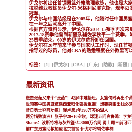
伊戈尔将出任首钢男篮外籍助理教练，他也是大
拉脱维亚教练员伊戈尔·米格利尼耶克斯，现年62
冠军。
伊戈尔与中国结缘是在2005年，他随时任中国
在一年之后就离开了中国。
根据官方资料显示，伊戈尔在2014-15赛季再次
2017-18赛季他曾到新疆队辅佐李秋平一个赛季
25赛季结束，60岁的伊戈尔选择卸任回国。
伊戈尔在20年前来华参与国家队工作时，现任首
指导过的球员，他对CBA的熟悉程度在外教里可
标签：
[1]
[伊戈尔]
[CBA]
[广东]
[助教]
[新疆]
最新资讯
送走张茹又来个“张茹”！4投0中难接班，女篮何时再出个
世预赛中国男篮遭遇西亚归化强援重围！想要突围出线必
昔日勇士夺冠功臣！曝卢尼1年390万签约湖人
两分惜败澳洲！张子宇28+10空砍，球迷五问宫鲁鸣：李
Shams：波斯特将与灰熊签3年3000万合同 勇士周三前可
前广东男篮助教加盟北京首钢 伊戈尔将辅佐李楠