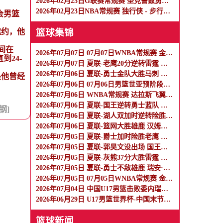
2026年02月23日G联赛常规赛 圣克鲁兹勇士 - 混音 全场录像
2026年02月23日NBA常规赛 独行侠 - 步行者 全场录像
会男篮
邀约，他
篮球集锦
间在
2026年07月07日 07月07日WNBA常规赛 金州女武神62-49华盛顿神秘人 全场集锦
到24-
2026年07月07日 夏联-老鹰20分逆转雷霆 埃加福19+15 马拉9中3&4帽5失误
2026年07月06日 夏联-勇士金队大胜马刺 伦德博格11分8板2帽 李贤重11分
是他曾经
2026年07月06日 07月06日男篮世亚预阶段一 约旦男篮106-67伊拉克男篮 全场集锦
2026年07月06日 WNBA常规赛 达拉斯飞翼 89 - 76 多伦多节奏 全场集锦
2026年07月06日 夏联-国王逆转勇士蓝队 郭昊文首秀9分钟4分3助 夏普18分
钢]
2026年07月06日 夏联-湖人双加时逆转险胜热火 卡尔26+8 沃特森补篮绝杀
2026年07月06日 夏联-篮网大胜雄鹿 汉姆里奇斯15+7 波士顿14分
2026年07月05日 夏联-爵士加时险胜老鹰 榜眼彼得森28分 8号秀弗莱明斯16中4
2026年07月05日 夏联-郭昊文没出场 国王险胜篮网 阿卡夫29投25分
2026年07月05日 夏联-灰熊37分大胜雷霆 布泽尔15+4+4 12号秀马拉10分4助2帽
2026年07月05日 夏联-勇士不敌雄鹿 瑞安·内姆哈德15分 波士顿17分
2026年07月05日 07月05日WNBA常规赛 金州女武神88-83亚特兰大梦想 全场集锦
2026年07月04日 中国U17男篮击败委内瑞拉U17男篮 张懿赵杰15+7+5 陈昱休18+7
2026年06月29日 U17男篮世界杯-中国末节崩盘遭加拿大逆转 狂丢40个后场篮板
篮球新闻