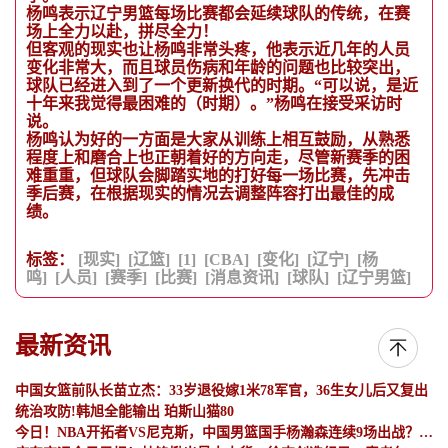
杨鸣表示辽宁男篮每场比赛都会延续球队的传统，在赛
场上全力以赴，拼尽全力！
但客观的现实也让杨鸣非常头疼，他表示近几年的人员
变化非常大，而且球员伤病和年龄的问题也比较突出，
球队已经进入到了一个更新换代的时期。“可以说，是近
十年来我觉得最困难的（时期）。”杨鸣在接受采访时
说。
杨鸣认为好的一方面是大家从训练上相互鼓励，从熟悉
程度上和磨合上也正朝着好的方向走，尽管新赛季的困
难重重，但球队会脚踏实地的打好每一场比赛，先冲击
季后赛，在根据现实的情况去调整阵容打出最佳的成
绩。
标签：
[现实]
[辽篮]
[1]
[CBA]
[变化]
[辽宁]
[杨
鸣]
[人员]
[赛季]
[比赛]
[消息资讯]
[球队]
[辽宁男篮]
最新资讯
中国女篮前队长苗立杰：33岁退役嫁1米78军官，36生女儿后又复出
统治攻防!韩旭全能输出 珀斯山猫80
今日！NBA开拓者VS尼克斯，中国男篮国手杨瀚森连续9场出战？CCTV5不转，2大平台直播