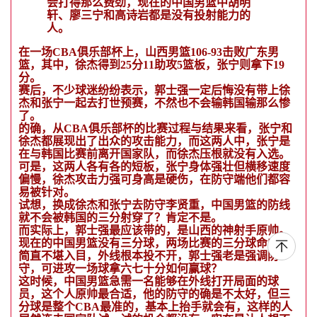
会打得那么费劲，现在的中国男篮中胡明
轩、廖三宁和高诗岩都是没有投射能力的
人。
在一场CBA俱乐部杯上，山西男篮106-93击败广东男
篮，其中，徐杰得到25分11助攻5篮板，张宁则拿下19
分。
赛后，不少球迷纷纷表示，郭士强一定后悔没有带上徐
杰和张宁一起去打世预赛，不然也不会输韩国输那么惨
了。
的确，从CBA俱乐部杯的比赛过程与结果来看，张宁和
徐杰都展现出了出众的攻击能力，而这两人中，张宁是
在与韩国比赛前离开国家队，而徐杰压根就没有入选。
可是，这两人各有各的短板，张宁身体强壮但横移速度
偏慢，徐杰攻击力强可身高是硬伤，在防守端他们都容
易被针对。
试想，换成徐杰和张宁去防守李贤重，中国男篮的防线
就不会被韩国的三分射穿了？肯定不是。
而实际上，郭士强最应该带的，是山西的神射手原帅。
现在的中国男篮没有三分球，两场比赛的三分球命中率
简直不堪入目，外线根本投不开，郭士强老是强调防
守，可进攻一场球拿六七十分如何赢球？
这时候，中国男篮急需一名能够在外线打开局面的球
员，这个人原帅最合适，他的防守的确是不太好，但三
分球是整个CBA最准的，基本上抬手就会有，这样的人