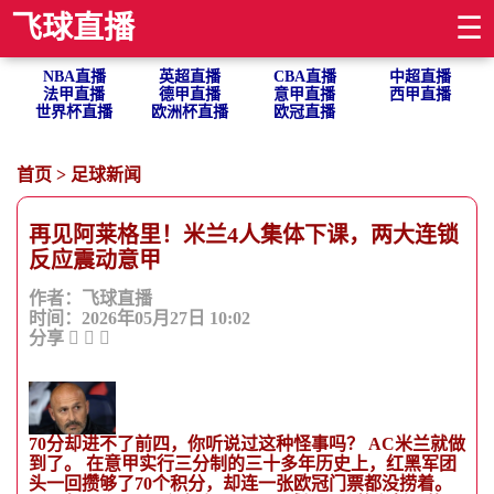
飞球直播
☰
NBA直播
英超直播
CBA直播
中超直播
法甲直播
德甲直播
意甲直播
西甲直播
世界杯直播
欧洲杯直播
欧冠直播
首页
>
足球新闻
再见阿莱格里！米兰4人集体下课，两大连锁
反应震动意甲
作者：飞球直播
时间：2026年05月27日 10:02
分享
70分却进不了前四，你听说过这种怪事吗？ AC米兰就做
到了。 在意甲实行三分制的三十多年历史上，红黑军团
头一回攒够了70个积分，却连一张欧冠门票都没捞着。