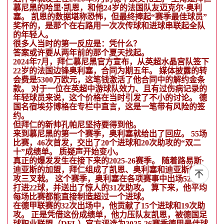
慕尼黑的哈里·凯恩，和他24岁的法国队友迈克尔·奥利
塞。 凯恩的数据堪称恐怖，但最终捧起“赛季最佳球员”
奖杯的，是那个在右路用一次次传球和进球串联起全队
的年轻人。
很多人当时的第一反应是：凭什么？
答案或许要从两年前的那个夏天找起。
2024年7月，拜仁慕尼黑官方宣布，从英超水晶宫队签下
22岁的法国边锋奥利塞，合同为期五年。 媒体披露的转
会费是5300万欧元，这笔钱激活了他合同中的解约金条
款。 对于一位在英超中游球队效力、且有过伤病记录的
年轻球员来说，这个价格在当时引发了不小的讨论。 德
国名宿埃芬博格在专栏中直言，这是一笔带有风险的签
约。
但拜仁的新帅孔帕尼坚持要得到他。
来到慕尼黑的第一个赛季，奥利塞就给出了回应。 55场
比赛，46次首发，交出了20个进球和20次助攻的“双二
十”成绩单。 质疑声开始变小。
真正的爆发发生在接下来的2025-26赛季。 随着路易斯·
迪亚斯的加盟，拜仁组成了凯恩、奥利塞和迪亚斯的进
攻三叉戟。 这个赛季，奥利塞在各项赛事中出场52次，
打进22球，并送出了惊人的31次助攻。 算下来，他平均
每场比赛都能直接制造超过一个进球。
在德甲联赛的32次出场中，他贡献了15个进球和19次助
攻。 正是凭借这份成绩单，他力压队友凯恩，被德国足
球职业联盟（DFL）官方评选为2025-26赛季德甲最佳球