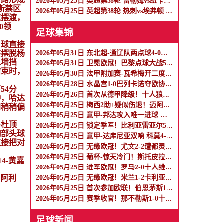
2026年05月25日 英超第38轮 富勒姆vs纽卡斯尔联 全场录像
斯禁区
2026年05月25日 英超第38轮 热刺vs埃弗顿 全场录像
球摆渡，
0领
足球集锦
角球直接
莱摆脱杨
2026年05月31日 东北超-通辽队两点球4-0战胜鸡西队 通辽队1胜1平鸡西队遭遇2连败
人墙挡
2026年05月31日 卫冕欧冠！巴黎点球大战5-4击败阿森纳夺冠 加布里埃尔、埃泽失点
结束时，
2026年05月30日 法甲附加赛-瓦希梅开二度 尼斯4-1圣埃蒂安成功保级
2026年05月28日 水晶宫1-0巴列卡诺夺欧协联冠军 格拉斯纳带队2年3冠 马特塔制胜
54分
2026年05月26日 首次从德甲降级！十人狼堡1-2遭帕德博恩逆转 库尔达加时赛制胜
钟，哈达
2026年05月25日 梅西2助+疑似伤退！迈阿密国际6-4逆转费城联合 苏亚雷斯戴帽
门稍稍偏
2026年05月25日 意甲-邦达攻入唯一进球 莱切1-0热那亚
马杜顶
2026年05月25日 锁定季军！比利亚雷亚尔5-1马竞 帕雷霍点射佩雷斯两射一传
胸部头球
2026年05月25日 意甲-达库尼亚双响 科莫4-1克雷莫内塞进欧冠
直接把对
2026年05月25日 无缘欧冠！尤文2-2遭都灵绝平 赛季第六收官将战欧联 DV9双响
2026年05月25日 葡杯-惊天冷门！斯托皮拉加时点杀 葡甲队杜连斯2-1葡体夺冠
14-黄嘉
2026年05月25日 进军欧冠！罗马2-0十人维罗纳 5连胜+7轮不败第3收官 迪巴拉2助攻
-阿利
2026年05月25日 无缘欧冠！米兰1-2卡利亚里最后5轮仅1胜 萨勒马科尔斯闪击难救主
2026年05月25日 首次参加欧联！伯恩茅斯1-1森林收官 塔韦尼耶救主怀特远射破门
2026年05月25日 赛季收官！那不勒斯1-0十人乌迪内斯锁定第二 丁丁助攻霍伊伦制胜
足球新闻