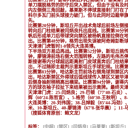
单刀摆脱格劳的防守后突入禁区，但由于没有及时
内左侧倒三角回敲，基莱斯不停球直接射门打在了
科尔多瓦门前头球接力破门，但与此同时边裁举旗
先。
比赛第20分钟，斯坦丘开出战术角球后前场左侧
转向后门柱结果被闫炳良托出底线。比赛第30分
帆后形成单刀后带球突向禁区被杨帆直接拉倒在
出。比赛第48分钟，格劳出现失误被阿奇姆彭断
天津津门虎暂时1-0领先大连英博。
下半场双方易边再战。比赛第52分钟，斯坦丘挑
钟，廖锦涛前场右侧大范围转移，左路的毛伟杰停
斯接谢蒂内分球超远距离射门皮球直奔后门柱结果
出，不过随即主裁判示意斯坦丘手球犯规。比赛第
比赛第83分钟，哈达斯主罚前场右侧角球到禁区
出，哈达斯禁区外得球后弧线球传入禁区又被毕津
后侧身抽射稍稍高出横梁。比赛第94分钟，谢蒂
方的球衣袖子拉扯下来结果被出示黄牌。最终天津
天津津门虎：25-闫炳良；29-巴顿（77’40-石炎）
辉（60’24-陈哲宣）、5-格劳（60’30-王秋明）、
大连英博：20-刘伟国；38-吕焯毅（85’44-冯劲）、
米、10-斯坦丘、40-廖锦涛（67’8-张华晨）；11-
（搜狐体育原创：鲍文龙）
标签：
[中超]
[禁区]
[闫炳良]
[马莱莱]
[斯坦丘]