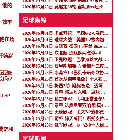
2026年05月25日 英超第38轮 伯恩利vs狼队 全场录像
，他的
2026年05月25日 英超第38轮 富勒姆vs纽卡斯尔联 全场录像
足球集锦
，效率
2026年06月01日 多点开花！巴西6-2大胜巴拿马 维尼修斯卡塞米罗伊戈尔帕奎塔传射
了他在场
2026年06月01日 进球大战！美国3-2塞内加尔 普利西奇传射马内双响巴洛贡破门
2026年06月01日 友谊赛-德国4-0芬兰 翁达夫2射1传+伤退维尔茨、穆西亚拉破门
2026年05月31日 东北超-通辽队两点球4-0战胜鸡西队 通辽队1胜1平鸡西队遭遇2连败
开始崭
2026年05月31日 卫冕欧冠！巴黎点球大战5-4击败阿森纳夺冠 加布里埃尔、埃泽失点
2026年05月30日 法甲附加赛-瓦希梅开二度 尼斯4-1圣埃蒂安成功保级
西亚篮
2026年05月28日 水晶宫1-0巴列卡诺夺欧协联冠军 格拉斯纳带队2年3冠 马特塔制胜
分球2
2026年05月26日 首次从德甲降级！十人狼堡1-2遭帕德博恩逆转 库尔达加时赛制胜
2026年05月25日 梅西2助+疑似伤退！迈阿密国际6-4逆转费城联合 苏亚雷斯戴帽
2026年05月25日 意甲-邦达攻入唯一进球 莱切1-0热那亚
 SP
2026年05月25日 锁定季军！比利亚雷亚尔5-1马竞 帕雷霍点射佩雷斯两射一传
2026年05月25日 意甲-达库尼亚双响 科莫4-1克雷莫内塞进欧冠
2026年05月25日 无缘欧冠！尤文2-2遭都灵绝平 赛季第六收官将战欧联 DV9双响
2026年05月25日 葡杯-惊天冷门！斯托皮拉加时点杀 葡甲队杜连斯2-1葡体夺冠
2026年05月25日 进军欧冠！罗马2-0十人维罗纳 5连胜+7轮不败第3收官 迪巴拉2助攻
尔曼萨和
足球新闻