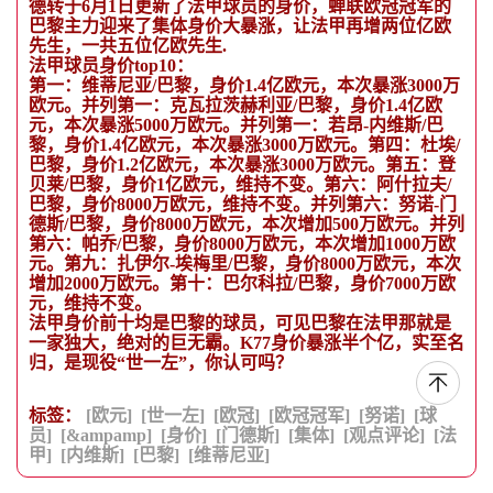
德转于6月1日更新了法甲球员的身价，蝉联欧冠冠军的
巴黎主力迎来了集体身价大暴涨，让法甲再增两位亿欧
先生，一共五位亿欧先生.
法甲球员身价top10：
第一：维蒂尼亚/巴黎，身价1.4亿欧元，本次暴涨3000万
欧元。并列第一：克瓦拉茨赫利亚/巴黎，身价1.4亿欧
元，本次暴涨5000万欧元。并列第一：若昂-内维斯/巴
黎，身价1.4亿欧元，本次暴涨3000万欧元。第四：杜埃/
巴黎，身价1.2亿欧元，本次暴涨3000万欧元。第五：登
贝莱/巴黎，身价1亿欧元，维持不变。第六：阿什拉夫/
巴黎，身价8000万欧元，维持不变。并列第六：努诺-门
德斯/巴黎，身价8000万欧元，本次增加500万欧元。并列
第六：帕乔/巴黎，身价8000万欧元，本次增加1000万欧
元。第九：扎伊尔-埃梅里/巴黎，身价8000万欧元，本次
增加2000万欧元。第十：巴尔科拉/巴黎，身价7000万欧
元，维持不变。
法甲身价前十均是巴黎的球员，可见巴黎在法甲那就是
一家独大，绝对的巨无霸。K77身价暴涨半个亿，实至名
归，是现役“世一左”，你认可吗？
标签：
[欧元]
[世一左]
[欧冠]
[欧冠冠军]
[努诺]
[球
员]
[&ampamp]
[身价]
[门德斯]
[集体]
[观点评论]
[法
甲]
[内维斯]
[巴黎]
[维蒂尼亚]