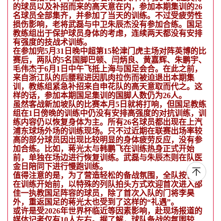
的球员以及补招而来的高天意在内，参加本期集训的26
名球员全部集齐，并参加了当天的训练。不过受疲劳性
损伤影响，老将武磊与中卫朱辰杰没有参加合练。国足
教练组出于保护球员身体的考虑，连续两天都没有安排
有强度的技战术训练。
在参加完5月31日晚中超第15轮津门虎主场对阵英博的比
赛后，两队的5名国脚巴顿、闫炳良、黄嘉辉、朱鹏宇、
毛伟杰于6月1日中午飞抵上海与国足会合。在此之前，
来自浙江队的后腰程进因肌肉拉伤而被迫退出本期集
训，教练组紧急补招来自申花队的高天意取而代之。这
样的话，参加本期国足集训的国脚人数仍为26人。
虽然客战新加坡队的比赛本月5日就将打响，但国足教练
组在1日傍晚的训练中仍没有安排高强度的对抗训练，训
练内容仍以恢复身体为主。所有26名球员都出现在上汽
浦东球场外场的训练现场。只不过近期在联赛出场率较
高的部分球员因出现比较明显的身体疲劳反应，没有参
加合练。比如，蒋光太与韩鹏飞在训练热身正式开始
前，单独在场边进行恢复训练。武磊与朱辰杰则在队医
金日陪同下进行慢跑训练。
值得注意的是，为了营造轻松的备战氛围，全队按惯例
在训练开始前，以特殊的列队拍头方式欢迎首次进入邵
佳一执教国足阵容的球员，除了首次入队的门将李昊
外，重返国足的蒋光太也受到了这样的“礼遇”。
或许是受2026年世界杯临近等因素影响，赴现场报道的
媒体记者仅有10人左右。据了解，球队备战的氛围较