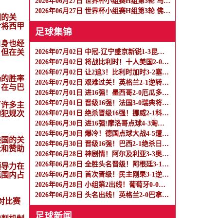
2026年06月27日 世界杯小组赛H组第3轮 乌拉圭vs西班牙 全场录像
2026年06月27日 世界杯小组赛H组第3轮 佛得角vs沙特阿拉伯 全场录像
国的关
对将西甲
足球集锦
自身也经
，但在关
2026年07月02日 中冠-辽宁盛京新锐1-3昆山张浦竞技 徐永乐梅开二度
2026年07月02日 将战比利时！十人美国2-0波黑晋级 巴洛贡破门+直红蒂尔曼任意球
2026年07月02日 让2追3！比利时加时3-2塞内加尔 蒂莱曼斯内讧+绝平+压哨点射绝杀
场的胜率
2026年07月02日 艰难过关！英格兰2-1逆转民主刚果晋级16强 凯恩双响+绝杀
，在与巴
2026年07月01日 进16强！墨西哥2-0厄瓜多尔 基尼奥内斯传射因卡皮耶冲突捂嘴染红
2026年07月01日 晋级16强！法国3-0瑞典将战巴拉圭 姆巴佩双响奥利塞两助攻+中柱
有许多主
的犯规次
2026年07月01日 绝杀晋级16强！挪威2-1科特迪瓦将战巴西 哈兰德绝杀努萨世界波
2026年06月30日 进16强!摩洛哥点球4-3淘汰荷兰 加克波破门迪奥普绝平荷兰3人失点
2026年06月30日 爆冷！德国点球大战4-5遭巴拉圭淘汰 哈弗茨、沃尔特马德、塔失点
美国的关
2026年06月30日 晋级16强！巴西2-1绝杀日本 马丁内利95分钟绝杀卡塞米罗头球破门
众和赞助
2026年06月28日 神剧情！阿尔及利亚3-3奥地利携手出线 卡拉季奇绝平送伊朗出局
2026年06月28日 全胜头名晋级！阿根廷3-1约旦 梅西任意球破门打进世界杯第19球
领导力在
范围内占
2026年06月28日 首次晋级！民主刚果3-1逆转乌兹别克斯坦淘汰赛对英格兰 维萨双响
2026年06月28日 小组第2出线！葡萄牙0-0哥伦比亚战克罗地亚 哥伦比亚头名战加纳
2026年06月28日 头名出线！英格兰2-0巴拿马 贝林厄姆传射凯恩破门创纪录宽萨伤退
对比赛
足球新闻