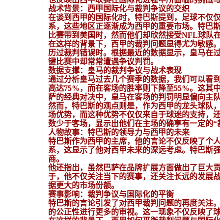
战术背景：西甲国际化与裁判争议的交织
在谈到西甲的国际化时，特巴斯提到，足球不仅
系，这些地区正逐渐成为西甲的重要市场。特巴
比赛带到美国时，然而他们却欣然接受NFL球队
在这样的背景下，西甲的裁判问题显得尤为敏感
历过裁判错误时。根据最近的数据显示，皇马在
键比赛中却常常遭遇争议判罚。
数据支撑：皇马的裁判争议与战术表现
通过分析皇马过去几个赛季的数据，我们可以看
高达75%，而在客场的胜率则下降至55%。这
萨的经典对决中，皇马在客场的判罚明显偏向主
然而，特巴斯的观点则是，作为西甲的龙头球队
场优势，而这种优势不仅仅来自于球迷的支持，
数少于客场，显示出他们在主场的确享有一定的“
人物故事：特巴斯的领导力与西甲的未来
特巴斯作为西甲的主席，他的言论不仅反映了个
系，这显示了他对西甲未来的深远考虑。特巴斯
商。
他还指出，虽然巴萨在品牌扩展方面做出了巨大
于，他不仅关注当下的赛事，还关注长远的发展
据更大的市场份额。
赛事影响：裁判争议与国际化的平衡
特巴斯的言论引发了对西甲裁判问题的再度关注。
的公正性进行更多的审视。这一现象不仅反映了