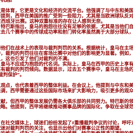
仅是体育，它更是文化和经济的交流平台。他强调了与中东和美
斯提到，西甲在美国的推广受到一些阻力，尤其是当欧洲球队反
在西班牙比赛。这种双重标准的存在让人感到无奈。
。特巴斯指出，皇马的抱怨往往没有足够的依据，尤其是当他们
过去几个赛季中的传球成功率和射门转化率虽然高于大部分球队
到他们在战术上的表现与裁判判罚的关系。根据统计，皇马在主
其中，裁判的判罚往往在客场比赛中对他们的影响更为显著。例如
队，这也引发了他们对裁判的不满。
，皇马不应成为抱怨的代名词。实际上，皇马在西甲的历史上享
还有裁判的判罚倾向。数据显示，过去五个赛季中，皇马在主场
裁判保护”。
人观点，也代表着西甲的整体利益。在会议上，他提到与中东和
强调，西甲需要通过这些国际市场来扩大影响力，吸引更多的观
贡献，但西甲的整体发展仍需各大俱乐部的共同努力。特巴斯的
战略。他提到，西甲将继续推动赛事品牌的国际化，争取在全球
在社交媒体上，球迷们纷纷发起了#重播裁判争议的讨论，呼吁
球迷对裁判判罚的关注，也显示出他们对赛事公正性的期望。