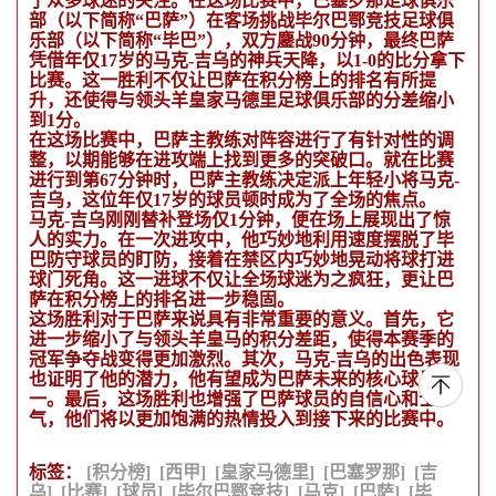
了众多球迷的关注。在这场比赛中，巴塞罗那足球俱乐
部（以下简称“巴萨”）在客场挑战毕尔巴鄂竞技足球俱
乐部（以下简称“毕巴”），双方鏖战90分钟，最终巴萨
凭借年仅17岁的马克-吉乌的神兵天降，以1-0的比分拿下
比赛。这一胜利不仅让巴萨在积分榜上的排名有所提
升，还使得与领头羊皇家马德里足球俱乐部的分差缩小
到1分。
在这场比赛中，巴萨主教练对阵容进行了有针对性的调
整，以期能够在进攻端上找到更多的突破口。就在比赛
进行到第67分钟时，巴萨主教练决定派上年轻小将马克-
吉乌，这位年仅17岁的球员顿时成为了全场的焦点。
马克-吉乌刚刚替补登场仅1分钟，便在场上展现出了惊
人的实力。在一次进攻中，他巧妙地利用速度摆脱了毕
巴防守球员的盯防，接着在禁区内巧妙地晃动将球打进
球门死角。这一进球不仅让全场球迷为之疯狂，更让巴
萨在积分榜上的排名进一步稳固。
这场胜利对于巴萨来说具有非常重要的意义。首先，它
进一步缩小了与领头羊皇马的积分差距，使得本赛季的
冠军争夺战变得更加激烈。其次，马克-吉乌的出色表现
也证明了他的潜力，他有望成为巴萨未来的核心球员之
一。最后，这场胜利也增强了巴萨球员的自信心和士
气，他们将以更加饱满的热情投入到接下来的比赛中。
标签：
[积分榜]
[西甲]
[皇家马德里]
[巴塞罗那]
[吉
乌]
[比赛]
[球员]
[毕尔巴鄂竞技]
[马克]
[巴萨]
[毕