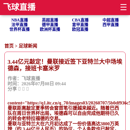
飞球直播
☰
NBA直播
英超直播
CBA直播
中超直播
法甲直播
德甲直播
意甲直播
西甲直播
世界杯直播
欧洲杯直播
欧冠直播
首页
>
足球新闻
3.44亿元敲定！曼联接近签下亚特兰大中场埃
德森，接班卡塞米罗
作者：飞球直播
时间：2026年07月08日 09:44
分享
content="https://q1.itc.cn/q_70/images03/20260707/5b0df936
曼联距离敲定夏季转会窗首笔引援越来越近。随着巴西
队在周日世界杯出局，埃德森可以自由完成他期待已久
的转会老特拉福德的交易。
曼联与亚特兰大在六月初达成了一份价值高达3800万英
镑（约 3.44亿元人民币）的协议，个人条款也已敲定，