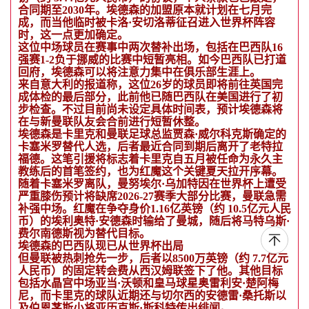
合同期至2030年。埃德森的加盟原本就计划在七月完
成，而当他临时被卡洛·安切洛蒂征召进入世界杯阵容
时，这一点更加确定。
这位中场球员在赛事中两次替补出场，包括在巴西队16
强赛1-2负于挪威的比赛中短暂亮相。如今巴西队已打道
回府，埃德森可以将注意力集中在俱乐部生涯上。
来自意大利的报道称，这位26岁的球员即将前往英国完
成体检的最后部分，此前他已随巴西队在美国进行了初
步检查。不过目前尚未设定具体时间表，预计埃德森将
在与新曼联队友会合前进行短暂休整。
埃德森是卡里克和曼联足球总监贾森·威尔科克斯确定的
卡塞米罗替代人选，后者最近合同到期后离开了老特拉
福德。这笔引援将标志着卡里克自五月被任命为永久主
教练后的首笔签约，也为红魔这个关键夏天拉开序幕。
随着卡塞米罗离队，曼努埃尔·乌加特因在世界杯上遭受
严重膝伤预计将缺席2026-27赛季大部分比赛，曼联急需
补强中场。红魔在争夺身价1.16亿英镑（约 10.5亿元人民
币）的埃利奥特·安德森时输给了曼城，随后将马特乌斯·
费尔南德斯视为替代目标。
埃德森的巴西队现已从世界杯出局
但曼联被热刺抢先一步，后者以8500万英镑（约 7.7亿元
人民币）的固定转会费从西汉姆联签下了他。其他目标
包括水晶宫中场亚当·沃顿和皇马球星奥雷利安·楚阿梅
尼，而卡里克的球队近期还与切尔西的安德雷·桑托斯以
及伯恩茅斯小将亚历克斯·斯科特传出绯闻。