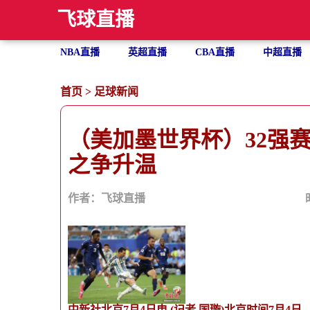
飞球直播
NBA直播
英超直播
CBA直播
中超直播
首页
>
足球新闻
（美加墨世界杯）32强赛
之争升温
作者：飞球直播
中新社北京7月4日电 (记者 国璇)北京时间7月4