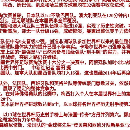
，梅西、姆巴佩、凯恩和哈兰德等球星均在32强赛中收获进球，
赛首轮，日本队以1:2不敌巴西队。澳大利亚队在120分钟内1
。至此，亚足联球队在本届赛事全军覆没。
韩国和澳大利亚队三支队伍携手挺进16强，实现了历史性突破。
历史新高后，却无一队晋级16强，成绩惨淡，暴露出整体竞争力依
赛队伍中有9支晋级32强，创造非洲球队参加世界杯以来的最佳整
非洲球队整体实力的提升已是不争事实。卡塔尔世界杯四强摩洛
支上届的“最强黑马”已然具备与顶级强队“掰手腕”的实力，并
最佳战绩，突破之路仍在继续。
美加墨世界杯足球赛淘汰赛十六分之一决赛中，阿根廷队加时3比2
比赛中射门。 中新社记者 富田 摄
国队、加拿大队和墨西哥队均打入16强，这也是继2014年后再
圭队外，法国队、西班牙队和英格兰队等传统豪门悉数过关，依然
，展现了稳定的整体竞争力。
。在对阵佛得角队的比赛中，梅西打入个人在本届世界杯上的第
20个。
其本届世界杯进球数达到6个，以18球排名世界杯历史射手榜第
，以13球在世界杯历史射手榜上与法国“传奇”方丹并列第六。挪
金靴奖的有力争夺者。
前锋维尼修斯、法国队的“金球奖先生”登贝莱和西班牙队新星亚马