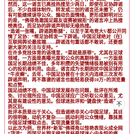
然而，这一谣言已高挂热搜至少两日，即使在足协辟谣
后，不少自媒体制作、转发或二创的谣言还未撤下，仍
有可能继续误导公众、煽动负面情绪。更形成鲜明对比
的是，“佛得角邀国足踢友谊赛被婉拒”的谣言冲上热搜
榜高位，而足协的辟谣声明却无缘热搜。
“造谣一张嘴，辟谣跑断腿”，以至于某电竞大V都公开同
情了足协：“帮足协转发一下辟谣。中国足球绝对（在）
互联网舆论最底端……辟谣连句重话都不敢说，还要感
谢大家的关注与支持。”
在许多竞技体育的语境里，“菜就是原罪”。尤其在足球
领域，一方面是高曝光度和公众的高期待值，一方面是
国足长期战绩不佳，多年积攒的失望情绪极易被别有用
心的投机者利用。由此，谣言成为长期困扰中国足球的
“牛皮癣”。去年，中国足协曾在十余天内连续三次发布
辟谣声明，再不靠谱的谣言也能轻易获得10万+的浏览量
和点赞。
国足战绩不佳、中国足球发展存在问题，批评在所难
免、讨论理所应当。中国足球应广泛听取公众意见，尤
其是有建设性的意见。但球迷批评和“键盘侠”造谣有本
质区别。
批评本质是出于关心。但造谣绝非关心中国足球，其目
的很明确，动机不复杂——挑动利用公众情绪，靠抹黑
中国足球博取点击、实现流量变现。
以此次为例，世界杯“新军”佛得角以惊艳表现火成全网
“顶流”，而国足长期无缘世界杯是球迷心中永恒的痛，