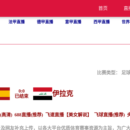
首页
直
法甲直播
德甲直播
意甲直播
西甲直播
世界
比赛类型：
足
0
:
0
伊拉克
已结束
(高清)
688直播(推荐)
飞速直播【美女解说】
飞球直播(推荐)
台及网友补充上传，以各大平台优质体育赛事资源为主旨，为广