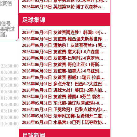
2026年05月25日 意甲第38轮 AC米兰vs卡利亚里 全场录像
比赛信
2026年05月25日 英超第38轮 诺丁汉森林vs伯恩茅斯 全场录像
足球集锦
播信号
如果错过
2026年06月04日 友谊赛两连胜！韩国1-0小胜萨尔瓦多 李东炅直接任意球破门
频道。
2026年06月04日 友谊赛-维西涅夫斯基世界波读秒绝平 波兰2-2尼日利亚
2026年06月04日 遭绝杀！友谊赛荷兰0-1阿尔及利亚 赖因德斯进球无效 穆萨建功
2026年06月04日 友谊赛-意大利1-0卢森堡 埃斯波西托制胜球皮西利助攻
2026年06月03日 友谊赛-比利时2-0克罗地亚 蒂莱曼斯推射破门卢卡库单刀建功
2026年06月02日 友谊赛-哥伦比亚3-1哥斯达黎加 迪亚斯5分钟传射 J罗精彩助攻
 23:30:00
2026年06月02日 友谊赛-加拿大2-0乌兹别克斯坦 肖穆罗多夫失单刀 奥卢瓦塞伊两助
 00:00:00
2026年06月02日 友谊赛-挪威3-1瑞典 拉森双响莱尔森两助攻伊萨克替补破门
 00:00:00
2026年06月01日 多点开花！巴西6-2大胜巴拿马 维尼修斯卡塞米罗伊戈尔帕奎塔传射
 00:30:00
2026年06月01日 进球大战！美国3-2塞内加尔 普利西奇传射马内双响巴洛贡破门
 00:30:00
2026年06月01日 友谊赛-德国4-0芬兰 翁达夫2射1传+伤退维尔茨、穆西亚拉破门
 01:00:00
2026年05月31日 东北超-通辽队两点球4-0战胜鸡西队 通辽队1胜1平鸡西队遭遇2连败
 03:00:00
2026年05月31日 卫冕欧冠！巴黎点球大战5-4击败阿森纳夺冠 加布里埃尔、埃泽失点
 03:10:00
2026年05月30日 法甲附加赛-瓦希梅开二度 尼斯4-1圣埃蒂安成功保级
 08:00:00
2026年05月28日 水晶宫1-0巴列卡诺夺欧协联冠军 格拉斯纳带队2年3冠 马特塔制胜
 10:00:00
足球新闻