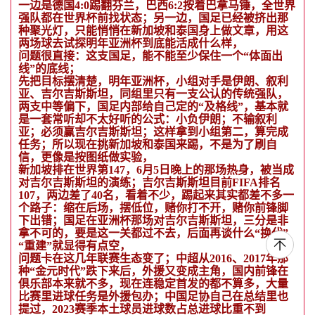
一边是德国4:0踢翻芬兰，巴西6:2按着巴拿马锤，全世界
强队都在世界杯前找状态；另一边，国足已经被挤出那
种聚光灯，只能悄悄在新加坡和泰国身上做文章，用这
两场球去试探明年亚洲杯到底能活成什么样，
问题很直接：这支国足，能不能至少保住一个“体面出
线”的底线；
先把目标摆清楚，明年亚洲杯，小组对手是伊朗、叙利
亚、吉尔吉斯斯坦，同组里只有一支公认的传统强队，
两支中等偏下，国足内部给自己定的“及格线”，基本就
是一套常听却不太好听的公式：小负伊朗；不输叙利
亚；必须赢吉尔吉斯斯坦；这样拿到小组第二，算完成
任务；所以现在挑新加坡和泰国来踢，不是为了刷自
信，更像是按图纸做实验，
新加坡排在世界第147，6月5日晚上的那场热身，被当成
对吉尔吉斯斯坦的演练；吉尔吉斯斯坦目前FIFA排名
107，两边差了40名，看着不少，踢起来其实都差不多一
个路子：缩在后场，摆低位，赌你打不开，赌你前锋脚
下出错；国足在亚洲杯那场对吉尔吉斯斯坦，三分是非
拿不可的，要是这一关都过不去，后面再谈什么“换代”
“重建”就显得有点空，
问题卡在这几年联赛生态变了；中超从2016、2017年那
种“金元时代”跌下来后，外援又变成主角，国内前锋在
俱乐部本来就不多，现在连稳定首发的都不算多，大量
比赛里进球任务是外援包办；中国足协自己在总结里也
提过，2023赛季本土球员进球数占总进球比重不到