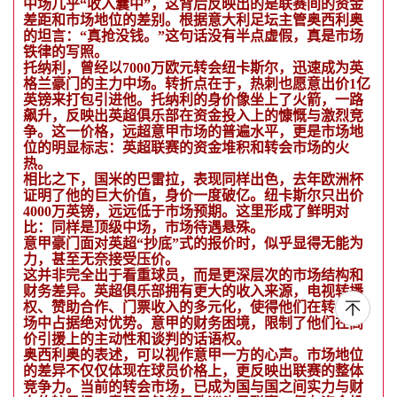
中场几乎“收入囊中”，这背后反映出的是联赛间的资金
差距和市场地位的差别。根据意大利足坛主管奥西利奥
的坦言：“真抢没钱。”这句话没有半点虚假，真是市场
铁律的写照。
托纳利，曾经以7000万欧元转会纽卡斯尔，迅速成为英
格兰豪门的主力中场。转折点在于，热刺也愿意出价1亿
英镑来打包引进他。托纳利的身价像坐上了火箭，一路
飙升，反映出英超俱乐部在资金投入上的慷慨与激烈竞
争。这一价格，远超意甲市场的普遍水平，更是市场地
位的明显标志：英超联赛的资金堆积和转会市场的火
热。
相比之下，国米的巴雷拉，表现同样出色，去年欧洲杯
证明了他的巨大价值，身价一度破亿。纽卡斯尔只出价
4000万英镑，远远低于市场预期。这里形成了鲜明对
比：同样是顶级中场，市场待遇悬殊。
意甲豪门面对英超“抄底”式的报价时，似乎显得无能为
力，甚至无奈接受压价。
这并非完全出于看重球员，而是更深层次的市场结构和
财务差异。英超俱乐部拥有更大的收入来源，电视转播
权、赞助合作、门票收入的多元化，使得他们在转会市
场中占据绝对优势。意甲的财务困境，限制了他们在高
价引援上的主动性和谈判的话语权。
奥西利奥的表述，可以视作意甲一方的心声。市场地位
的差异不仅仅体现在球员价格上，更反映出联赛的整体
竞争力。当前的转会市场，已成为国与国之间实力与财