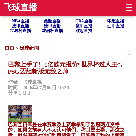
飞球直播
☰
NBA直播
英超直播
CBA直播
中超直播
法甲直播
德甲直播
意甲直播
西甲直播
世界杯直播
欧洲杯直播
欧冠直播
首页
>
足球新闻
巴黎上手了！1亿欧元报价“世界杯过人王”，
PSG要组新版无敌之师
作者：飞球直播
时间：2026年07月06日 10:26
分享
巴黎圣日耳曼在本赛季及上赛季拿到了欧冠两连资格
的，如果之前有人不太认可他们，称其是土豪，那这之
后，就必须要对他们刮目相看了，巴黎确实称的上新豪