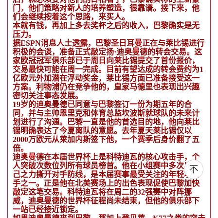
门，他们策略对新人的培养塑造，很靠谱。接下来，他
们会继续按着这个思路，来买人。
本就有钱，再加上多去奖杯之后的收入，巴黎确实是无
压力。
据ESPN消息人士透露，巴黎圣日耳曼正在与莱比锡进行
积极的会谈，准备正式敲定扬·迪奥曼德的转会交易。这
家欧冠冠军俱乐部已于周日向莱比锡提交了首份报价，
交易最快可能在周一完成。目前有望达成的转会费约为1
亿欧元外加潜在浮动奖金，莱比锡方面已准备接受这一
方案。利物浦仍在竞争他的，皇家马德里也表现出兴趣
密切关注事态发展。
19岁的迪奥曼德已同意与巴黎签订一份为期五年的合
同，并与主帅恩里克和体育总监坎波斯就球队的未来计
划进行了沟通。巴黎一直是他的首选目的地，他向莱比
锡明确表达了今夏离队的意愿。去年夏天莱比锡仅以
2000万欧元从莱加内斯签下他，一个赛季后身价翻了五
倍。
迪奥曼德在本届世界杯上是科特迪瓦的核心攻击手，个
人突破次数位列所有球员榜首。他在小组赛中多次以一
己之力撕开对手防线，是本届赛事最受关注的年轻攻击
手之一。正是他在北美赛场上的出色表现促使巴黎加快
敲定这笔交易。科特迪瓦将在周二的32强赛中对阵挪
威，迪奥曼德的世界杯征程尚未结束，但他的俱乐部下
一站已经接近锁定。