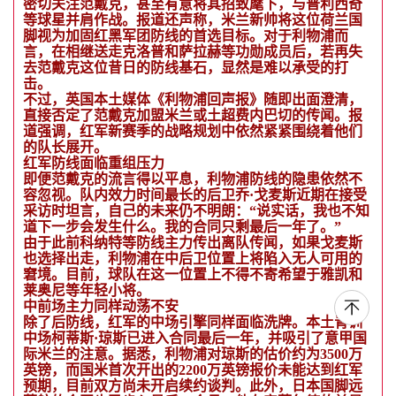
密切关注范戴克，甚至有意将其招致麾下，与普利西奇
等球星并肩作战。报道还声称，米兰新帅将这位荷兰国
脚视为加固红黑军团防线的首选目标。对于利物浦而
言，在相继送走克洛普和萨拉赫等功勋成员后，若再失
去范戴克这位昔日的防线基石，显然是难以承受的打
击。
不过，英国本土媒体《利物浦回声报》随即出面澄清，
直接否定了范戴克加盟米兰或土超费内巴切的传闻。报
道强调，红军新赛季的战略规划中依然紧紧围绕着他们
的队长展开。
红军防线面临重组压力
即便范戴克的流言得以平息，利物浦防线的隐患依然不
容忽视。队内效力时间最长的后卫乔·戈麦斯近期在接受
采访时坦言，自己的未来仍不明朗：“说实话，我也不知
道下一步会发生什么。我的合同只剩最后一年了。”
由于此前科纳特等防线主力传出离队传闻，如果戈麦斯
也选择出走，利物浦在中后卫位置上将陷入无人可用的
窘境。目前，球队在这一位置上不得不寄希望于雅凯和
莱奥尼等年轻小将。
中前场主力同样动荡不安
除了后防线，红军的中场引擎同样面临洗牌。本土青训
中场柯蒂斯·琼斯已进入合同最后一年，并吸引了意甲国
际米兰的注意。据悉，利物浦对琼斯的估价约为3500万
英镑，而国米首次开出的2200万英镑报价未能达到红军
预期，目前双方尚未开启续约谈判。此外，日本国脚远