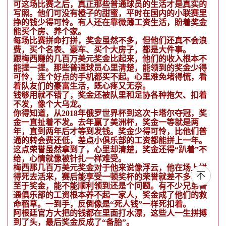
可这场比赛之后，真正那些普通球员的生活才是真实的
写照。他们可没有橙子的甜蜜，平时在国内的小联赛里
挣的钱少得可怜。有人还在靠微薄工资生活，盼着奖金
能买个房、养个家。
每场比赛拼命打拼，奖金虽然不多，但他们还真不会浪
费，买个名表、豪车、买个大房子，都是大件事。
跟梅西赚的几百万美元奖金比起来，他们的收入根本不
能提一提。那些普通球员心里清楚，能领到的奖金少得
可怜，连个好点的手机都买不起。心里难免堵得慌，看
着队友们的豪富生活，既心疼又无奈。
钱够用就不错了，奖金还被队里和足协各种拖欠、扣着
不发，像个大乌龙。
你得知道，从2018年俄罗世界杯到这次卡塔尔夺冠，奖
金一直扯着不发。去年赢了美洲杯，奖金一等就是两
年，直到两年后才等到发钱。奖金少得可怜，比他们普
通的转会费还低，差点小俱乐部的工资都能拼上一年。
这点荣誉虽然拿到了，心里却清楚，奖金还得“趴着”不
给，心情就像被针扎一样难受。
梅西那几百万美元奖金对于他来说像浮云，他在场上拼
得死去活来，赛后能享受一顿奖杯的荣誉就差不多了。
至于奖金，能不能顺利领到还是个问题。有不少兄弟普
通俱乐部的工资根本养不起一家人，奖金成了他们的救
命稻草。一到手，反倒像是“死人钱”一样死扣着。
阿根廷官方大把的钱都在里面打水漂，这些人一生拼搏
到了头，最后奖金反成了“备胎”。