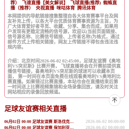
荐）
飞速直播【美女解说】
飞球直播(推荐)
蜘蛛直
播（推荐）
央视直播
咪咕体育
腾讯体育
本网提供的导航链接搜集整理自各大体育赛事平台及网
友补充上传，以各大平台优质体育赛事资源为主旨，为
广大体育爱好者寻觅、收藏、分享、集合而成，如果用
户发现有更稳定流畅的信号源，欢迎以(当前页面链接、
信号源名称、比赛信号链接、上传者名称)为格式，通过
邮件方式上传相关链接，网友上传链接不得包含违法违
规内容。
介绍：北京时间2026-06-02 02:45:00，足球友谊赛《奥地
利VS突尼斯》比赛开赛， 飞球直播将会在开赛前提供直
播信号链接，喜奥地利VS突尼斯的球迷可以收藏本页
面， 第一时间在本页面免费在线观看奥地利VS奥地利比
赛直播。如果错过比赛直播，本站也会在直播结束后第
一时间送上比赛视频集锦和全场录像回放，请及时关注
网站相应的录像回放频道。
足球友谊赛相关直播
2026-06-02 00:00:00
06月02日 00:00 足球友谊赛 斯洛伐克vs马耳他
2026-06-02 00:00:00
06月02日 00:00 足球友谊赛 保加利亚vs黑山