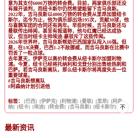
意为其支付6000万镑的转会费。目前，两家俱乐部还没
有展开谈判，而纽卡斯尔仍然希望能留下吉马良斯。
2022年，吉马良斯以4000万镑的转会费从里昂加盟纽卡
斯尔，迄今为止，他为俱乐部出场195次，贡献30球，他
与喜鹊军团的合同还有两年。早些时候，吉马良斯还与
曼联传出绯闻，甚至有报道称，他与红魔已经达成协
议，但当时纽卡主帅埃迪-豪驳斥了这些传闻。
2026年世界杯，吉马良斯帮助巴西国家队闯入16强。但
是，在1/8决赛，巴西1-2不敌挪威，而吉马良斯在比赛中
罚丢了一粒点球。
去年夏天，伊萨克以高价转会费从纽卡斯尔加盟利物
浦。今夏，纽卡已经将托纳利和戈登分别出售给热刺和
巴萨。若吉马良斯离队，那么纽卡斯尔将再度失去一位
重要球星。
#吉马良斯想离队
#阿森纳计划引进他
标签：
[巴西]
[伊萨克]
[利物浦]
[曼联]
[里昂]
[阿森
纳]
[纽卡]
[埃迪]
[转会费]
[吉马良斯]
[纽卡斯尔]
最新资讯