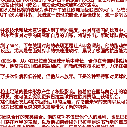
一战役让他瞬间成名，成为全球足球迷热议的焦点。
是这场关键比赛的表现为他打开了通往欧洲顶级联赛的大门。尽管
中贡献了4次关键扑救，凭借这一表现荣膺全场最佳球员，进一步巩
的扑救技术和战术意识都达到了新的高度。在对阵德国的比赛中
，希尔凭借对对手的研究和自身的训练，将球扑出，帮助球队保
到了80%，而在关键时刻的表现更是让人印象深刻。他的跑动
出反应，尤其是在面对对手的快速进攻时，展现了极强的抗压能
力和坚持。从小在巴拉圭的足球环境中成长，希尔在青训时期就
梦想，他常常在训练结束后加练，向教练请教技术细节，力求在
历了多次伤病和低谷期，但他从未放弃。正是这种坚持和对足球
巴拉圭足球的整体形象产生了积极影响。随着他在国际舞台上的
轻球员，这可能会促使更多巴拉圭球员在欧洲赛场上获得机会。
迷们纷纷发起#希尔回归西甲的话题，讨论他未来的去向以及可
，也为巴拉圭足球的未来发展带来了新的机遇。
与团队合作的完美结合。他的成功不仅是他个人的胜利，也是巴
轻门将在西甲的表现，以及他如何继续为巴拉圭足球书写新的篇