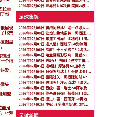
2026年07月03日 世界杯1/16决赛 西班牙vs奥地利 全场录像
2026年07月02日 世界杯1/16决赛 美国vs波黑 全场录像
巴拉圭
固了他
足球集锦
，他展现
2026年07月08日 将战阿根廷！瑞士点球大战4-3淘汰哥伦比亚 D·桑切斯、库乔失点
持了比赛
2026年07月08日 让2追3绝地逆转！阿根廷3-2绝杀埃及进8强 梅西传射+失点恩佐绝杀
2026年07月07日 东道主出局！比利时4-1淘汰美国 CDK2射1传 巴洛贡补时被换下
热区图显
2026年07月07日 进八强！西班牙1-0淘汰葡萄牙 梅里诺91分钟绝杀41岁C罗最后一舞
力。
2026年07月06日 险胜！十人英格兰3-2淘汰墨西哥 贝林双响凯恩点射+送点宽萨直红
2026年07月06日 哈兰德精彩双响！挪威2-1淘汰五星巴西 内马尔点射吉马良斯失点
展现出
每一个细
2026年07月05日 进8强！法国1-0巴拉圭将战摩洛哥 姆巴佩点射杜埃造点主裁引争议
2026年07月05日 进8强！摩洛哥3-0加拿大将战法国 乌纳希双响迪亚斯两助
的热爱，
2026年07月04日 16强将战瑞士！哥伦比亚1-0加纳 阿里亚斯制胜迪亚斯失良机
2026年07月04日 极限过关！阿根廷加时3-2佛得角将战埃及 梅西破门罗梅罗造乌龙
2026年07月04日 进16强！埃及点球5-3澳大利亚 澳大利亚119分钟换门将埃及4罚全中
崭露头
2026年07月03日 晋级16强！瑞士2-0阿尔及利亚 恩博洛恩多耶建功20岁曼赞比献助攻
能加盟
2026年07月03日 绝杀进16强！葡萄牙2-1克罗地亚 C罗淘汰赛首球G·拉莫斯补时绝杀
2026年07月03日 挺进16强！西班牙3-0奥地利 奥亚萨瓦尔双响库库两助+进球被吹
2026年07月02日 中冠-辽宁盛京新锐1-3昆山张浦竞技 徐永乐梅开二度
拉圭足
章。正如
足球新闻