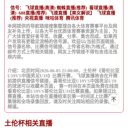
信号：
飞球直播(高清)
蜘蛛直播(推荐)
看球直播(高
清)
688直播(推荐)
飞速直播【美女解说】
飞球直播
(推荐)
央视直播
咪咕体育
腾讯体育
本网提供的导航链接搜集整理自各大体育赛事平台及网
友补充上传，以各大平台优质体育赛事资源为主旨，为
广大体育爱好者寻觅、收藏、分享、集合而成，如果用
户发现有更稳定流畅的信号源，欢迎以(当前页面链接、
信号源名称、比赛信号链接、上传者名称)为格式，通过
邮件方式上传相关链接，网友上传链接不得包含违法违
规内容。
介绍：北京时间2026-06-05 21:00:00，土伦杯《哥伦比亚
U19VS中国男足U19》比赛开赛， 飞球直播将会在开赛
前提供直播信号链接，喜哥伦比亚U19VS中国男足U19
的球迷可以收藏本页面， 第一时间在本页面免费在线观
看哥伦比亚U19VS哥伦比亚U19比赛直播。如果错过比
赛直播，本站也会在直播结束后第一时间送上比赛视频
集锦和全场录像回放，请及时关注网站相应的录像回放
频道。
土伦杯相关直播